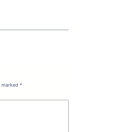
re marked
*