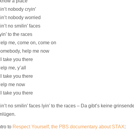
 know a place
in’t nobody cryin’
in’t nobody worried
in’t no smilin’ faces
yin’ to the races
elp me, come on, come on
omebody, help me now
’ll take you there
elp me, y’all
’ll take you there
elp me now
’ll take you there
in’t no smilin’ faces lyin’ to the races – Da gibt’s keine grinsen
nlügen.
ntro to
Respect Yourself, the PBS documentary about STAX
: