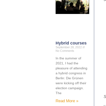
Hybrid courses
September 28, 2022
No Comments
In the summer of
2021, I had the
pleasure of attending
a hybrid congress in
Berlin: Die Grünen
were kicking off their
election campaign.
The
S
Read More »