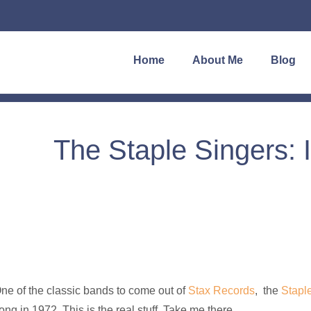
Home
About Me
Blog
The Staple Singers: I
ne of the classic bands to come out of
Stax Records
, the
Stapl
ong in 1972. This is the real stuff. Take me there.