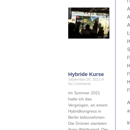
I
A
A
A
L
H
S
I
H
Hybride Kurse
I
September 28, 2022
H
No Comments
I
Im Sommer 2021
hatte ich das
A
Vergnügen, an einem
a
Hybridkongress in
Berlin teilzunehmen:
I
Die Grünen starteten
ihren Wahlkampf. Der