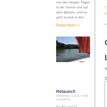
von den langen Tagen
in der Sonne und auf
dem Wasser, und es
N
geht zurück in den
Read More »
Y
Relaunch
September 3, 2022
No
Comments
It’s the end of