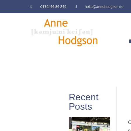
0179/ 46 86 249
hello@annehodgson.de
Recent
Posts
O
s