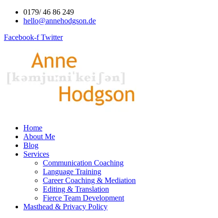
Skip
0179/ 46 86 249
to
hello@annehodgson.de
content
Facebook-f
Twitter
Home
About Me
Blog
Services
Communication Coaching
Language Training
Career Coaching & Mediation
Editing & Translation
Fierce Team Development
Masthead & Privacy Policy