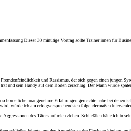
menfassung Dieser 30-minütige Vortrag sollte Trainer:innen für Busin
n Fremdenfeindlichkeit und Rassismus, der sich gegen einen jungen Syr
n trat und sein Handy auf dem Boden zerschlug. Der Mann wurde später 
ich schon etliche unangenehme Erfahrungen gemachte habe bei denen ich m
wird, würde ich am erfolgversprechendsten folgendermaßen intervenie
e Aggressionen des Täters auf mich ziehen. Schließlich hätte ich in sein
 Türen schließen könnte, um den Angreifer an der Flucht zu hindern, und