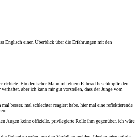
ess Englisch einen Überblick über die Erfahrungen mit den
er richtete. Ein deutscher Mann mit einem Fahrrad beschimpfte den
verhaftet, aber ich kann mir gut vorstellen, dass der Junge vom
al besser, mal schlechter reagiert habe, hier mal eine reflektierende
ren:
en Augen keine offizielle, privilegierte Rolle ihm gegenüber, ich wäre
 die Polizei zu rufen, um den Vorfall zu melden. Idealerweise würde