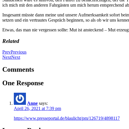
ich mich mit den anderen Fahrgästen um mich herum entsprechend a
Insgesamt müsste dann meine und unsere Aufmerksamkeit sofort beim 
setzen und ein vertrautes Gespräch beginnen, so als ob wir uns kenn
Etwas, das man nie vergessen sollte: Mut ist ansteckend – Mut erzeug
Related
Prev
Previous
Next
Next
Comments
One Response
Anne
says:
April 26, 2021 at 7:39 pm
https://www.presseportal.de/blaulicht/pm/126719/4898117