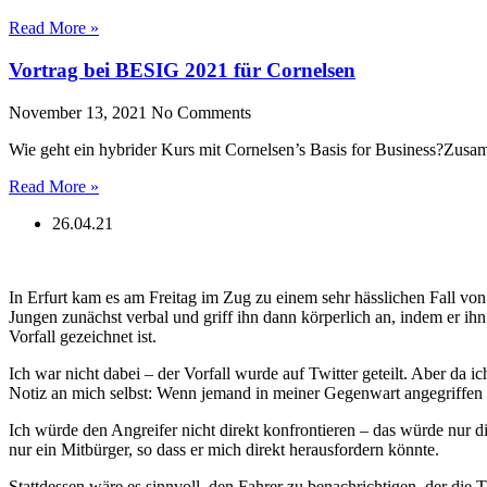
Read More »
Vortrag bei BESIG 2021 für Cornelsen
November 13, 2021
No Comments
Wie geht ein hybrider Kurs mit Cornelsen’s Basis for Business?Zusam
Read More »
26.04.21
In Erfurt kam es am Freitag im Zug zu einem sehr hässlichen Fall vo
Jungen zunächst verbal und griff ihn dann körperlich an, indem er ih
Vorfall gezeichnet ist.
Ich war nicht dabei – der Vorfall wurde auf Twitter geteilt. Aber da 
Notiz an mich selbst: Wenn jemand in meiner Gegenwart angegriffen 
Ich würde den Angreifer nicht direkt konfrontieren – das würde nur di
nur ein Mitbürger, so dass er mich direkt herausfordern könnte.
Stattdessen wäre es sinnvoll, den Fahrer zu benachrichtigen, der die