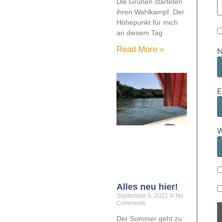
Die Grünen starteten
ihren Wahlkampf. Der
Höhepunkt für mich
an diesem Tag
Read More »
E
W
Alles neu hier!
September 5, 2022
No
Comments
Der Sommer geht zu