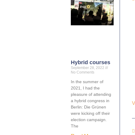
Hybrid courses
September 28, 2022
No Comments
In the summer of
2021, I had the
pleasure of attending
a hybrid congress in
V
Berlin: Die Grünen
were kicking off their
election campaign.
The