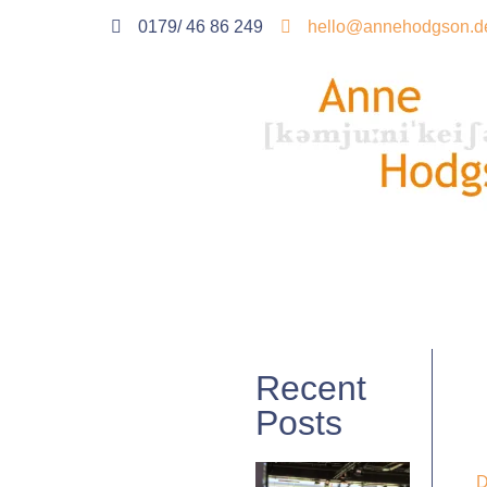
0179/ 46 86 249
hello@annehodgson.d
Recent
Posts
D