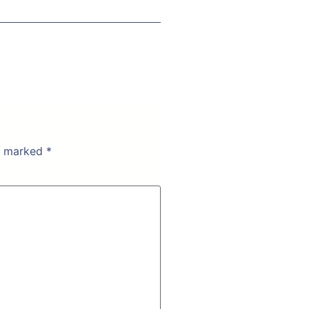
re marked
*