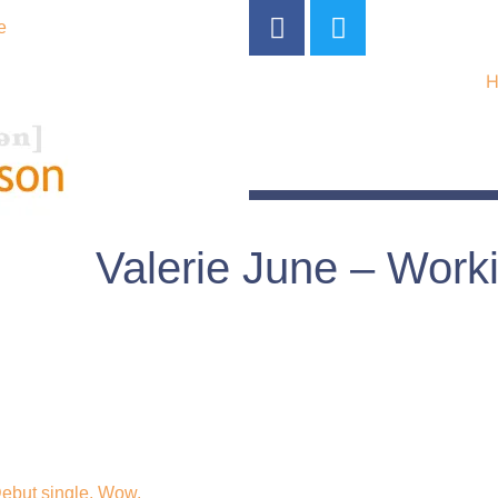
e
Valerie June – Wor
ebut single. Wow.