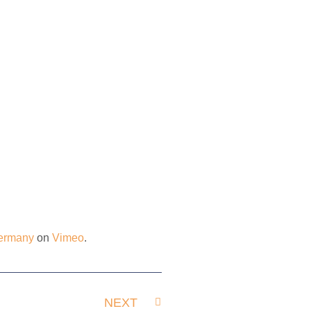
ermany
on
Vimeo
.
NEXT